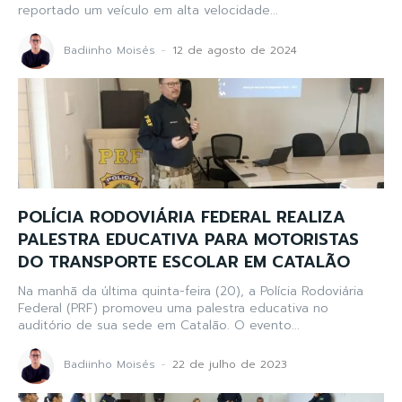
reportado um veículo em alta velocidade...
Badiinho Moisés
-
12 de agosto de 2024
POLÍCIA RODOVIÁRIA FEDERAL REALIZA
PALESTRA EDUCATIVA PARA MOTORISTAS
DO TRANSPORTE ESCOLAR EM CATALÃO
Na manhã da última quinta-feira (20), a Polícia Rodoviária
Federal (PRF) promoveu uma palestra educativa no
auditório de sua sede em Catalão. O evento...
Badiinho Moisés
-
22 de julho de 2023