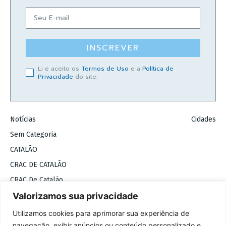
INSCREVER
Li e aceito os
Termos de Uso
e a
Política de
Privacidade
do site.
Notícias
Cidades
Sem Categoria
CATALÃO
CRAC DE CATALÃO
CRAC De Catalão
Valorizamos sua privacidade
COPYRIGHT 2026 © BADIINHO
Utilizamos cookies para aprimorar sua experiência de
navegação, exibir anúncios ou conteúdo personalizado e