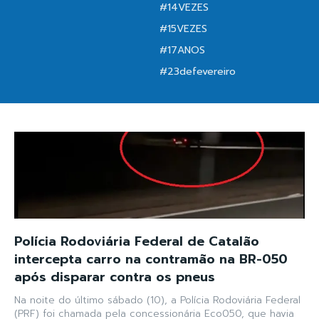
#14VEZES
#15VEZES
#17ANOS
#23defevereiro
Polícia Rodoviária Federal de Catalão
intercepta carro na contramão na BR-050
após disparar contra os pneus
Na noite do último sábado (10), a Polícia Rodoviária Federal
(PRF) foi chamada pela concessionária Eco050, que havia